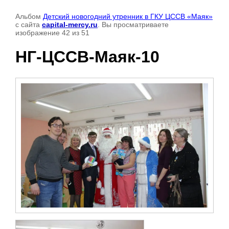
Альбом
Детский новогодний утренник в ГКУ ЦССВ «Маяк»
с сайта
capital-mercy.ru
. Вы просматриваете
изображение 42 из 51
НГ-ЦССВ-Маяк-10