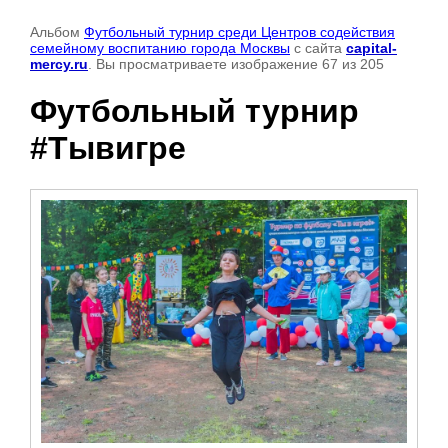
Альбом
Футбольный турнир среди Центров содействия
семейному воспитанию города Москвы
с сайта
capital-
mercy.ru
. Вы просматриваете изображение 67 из 205
Футбольный турнир
#Тывигре