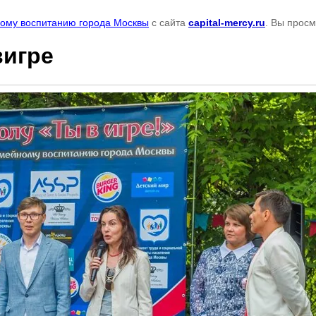
ному воспитанию города Москвы
с сайта
capital-mercy.ru
. Вы прос
игре